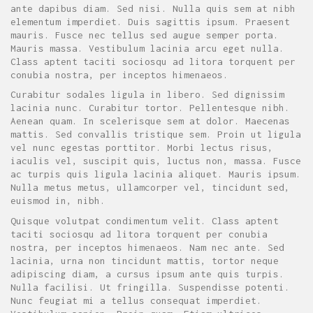
ante dapibus diam. Sed nisi. Nulla quis sem at nibh
elementum imperdiet. Duis sagittis ipsum. Praesent
mauris. Fusce nec tellus sed augue semper porta.
Mauris massa. Vestibulum lacinia arcu eget nulla.
Class aptent taciti sociosqu ad litora torquent per
conubia nostra, per inceptos himenaeos.
Curabitur sodales ligula in libero. Sed dignissim
lacinia nunc. Curabitur tortor. Pellentesque nibh.
Aenean quam. In scelerisque sem at dolor. Maecenas
mattis. Sed convallis tristique sem. Proin ut ligula
vel nunc egestas porttitor. Morbi lectus risus,
iaculis vel, suscipit quis, luctus non, massa. Fusce
ac turpis quis ligula lacinia aliquet. Mauris ipsum.
Nulla metus metus, ullamcorper vel, tincidunt sed,
euismod in, nibh.
Quisque volutpat condimentum velit. Class aptent
taciti sociosqu ad litora torquent per conubia
nostra, per inceptos himenaeos. Nam nec ante. Sed
lacinia, urna non tincidunt mattis, tortor neque
adipiscing diam, a cursus ipsum ante quis turpis.
Nulla facilisi. Ut fringilla. Suspendisse potenti.
Nunc feugiat mi a tellus consequat imperdiet.