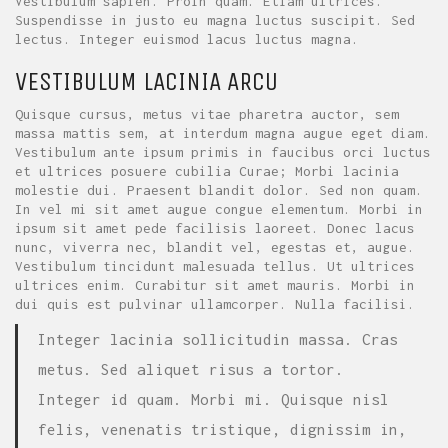
Vestibulum sapien. Proin quam. Etiam ultrices.
Suspendisse in justo eu magna luctus suscipit. Sed
lectus. Integer euismod lacus luctus magna.
VESTIBULUM LACINIA ARCU
Quisque cursus, metus vitae pharetra auctor, sem
massa mattis sem, at interdum magna augue eget diam.
Vestibulum ante ipsum primis in faucibus orci luctus
et ultrices posuere cubilia Curae; Morbi lacinia
molestie dui. Praesent blandit dolor. Sed non quam.
In vel mi sit amet augue congue elementum. Morbi in
ipsum sit amet pede facilisis laoreet. Donec lacus
nunc, viverra nec, blandit vel, egestas et, augue.
Vestibulum tincidunt malesuada tellus. Ut ultrices
ultrices enim. Curabitur sit amet mauris. Morbi in
dui quis est pulvinar ullamcorper. Nulla facilisi.
Integer lacinia sollicitudin massa. Cras
metus. Sed aliquet risus a tortor.
Integer id quam. Morbi mi. Quisque nisl
felis, venenatis tristique, dignissim in,