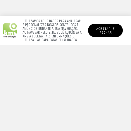
UTILIZAMOS SEUS DADOS PARA ANALISAR
E PERSONALIZAR NOSSOS CONTEÚDOS E
ANÚNCIOS DURANTE A SUA NAVEGAÇÃO.
ACEITAR E
AO NAVEGAR PELO SITE, VOCÊ AUTORIZA A
FECHAR
KMS A COLETAR TAIS INFORMAÇÕES E
UTILIZÁ-LAS PARA ESTAS FINALIDADES.
QUEM SOMOS.
Somos uma agência de resultados,
amamos o que fazemos e buscamos o melhor sempre.
De um alô pra nós
contato@kmspublicidade.com.br
© Copyright 2025 |
KMS Comunicação