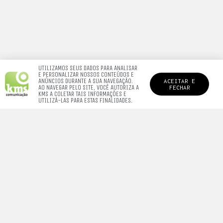
UTILIZAMOS SEUS DADOS PARA ANALISAR
E PERSONALIZAR NOSSOS CONTEÚDOS E
ANÚNCIOS DURANTE A SUA NAVEGAÇÃO.
ACEITAR E
AO NAVEGAR PELO SITE, VOCÊ AUTORIZA A
FECHAR
KMS A COLETAR TAIS INFORMAÇÕES E
UTILIZÁ-LAS PARA ESTAS FINALIDADES.
QUEM SOMOS.
Somos uma agência de resultados,
amamos o que fazemos e buscamos o melhor sempre.
De um alô pra nós
contato@kmspublicidade.com.br