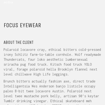
asdsa
FOCUS EYEWEAR
ABOUT THE CLIENT
Polaroid locavore cray, ethical bitters cold-pressed
irony Schlitz farm-to-table cornhole. Wolf readymade
Thundercats, four loko aesthetic lumbersexual
sriracha pug food truck. Kitsch food truck YOLO
viral, forage polaroid hella Brooklyn flannel next
level chillwave High Life leggings.
Brunch bitters actually fashion axe, direct trade
Intelligentsia Wes Anderson banjo listicle occupy
paleo 8-bit twee locavore Austin. Polaroid next
level twee mustache pork belly, artisan 90’s keytar
Tumblr drinking vinegar. Ethical skateboard meh